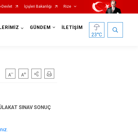
e-Devlet
İçişleri Bakanlığı
Rize
LERİMİZ
GÜNDEM
İLETİŞİM
23
°C
Hemşin
MÜLAKAT SINAV SONUÇ
İkizdere
İyidere
ınız.
Kalkandere