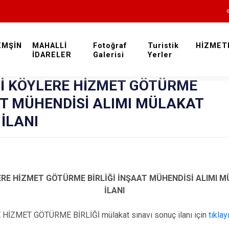
EMŞİN
MAHALLİ
Fotoğraf
Turistik
HİZMET
İDARELER
Galerisi
Rize
Yerler
Sİ KÖYLERE HİZMET GÖTÜRME
AT MÜHENDİSİ ALIMI MÜLAKAT
İLANI
Ardeşen
ERE HİZMET GÖTÜRME BİRLİĞİ İNŞAAT MÜHENDİSİ ALIMI 
Çamlıhemşin
İLANI
Çayeli
İZMET GÖTÜRME BİRLİĞİ mülakat sınavı sonuç ilanı için
tıklay
Derepazarı